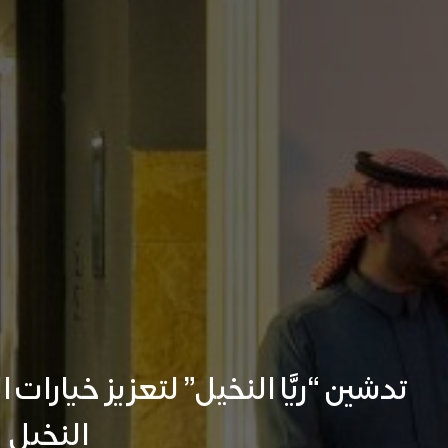
تدشين “ريَّا النخيل” لتعزيز خيارا
النخيل