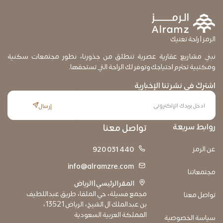
الرمز | راحة تغنيك
نبني مشاريع عقارية عصرية تنطلق من جذورنا، نطور مجتمعات سكنية
ومكتبية تحترم احتياجك وتوفر لك الراحة التي تستحقها.
اشترك في نشرتنا الإخبارية
إرسال
روابط سريعة
تواصل معنا
عن الرمز
920 031 440
info@alramzre.com
مجتمعاتنا
المقر الرئيسي | الرياض
مجمع فسيلة، حي الملقا، طريق عبداللطيف
تواصل معنا
بن عبدالملك آل الشيخ، الرياض 13521،
المملكة العربية السعودية
سياسة الخصوصية