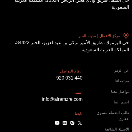
حي الملقا، طريق وادي هجر، الرياض 13524، المملكة العربية
السعودية
مركز الأعمال | مدينة الخبر
حي اليرموك، طريق الأمير تركي بن عبدالعزيز، الخبر 34422،
المملكة العربية السعودية
عن الرمز
ارقام التواصل
920 031 440
مجتمعاتنا
تواصل معنا
ايميل
info@alramzre.com
انضم الينا
طلب انضمام مسوق
تابعنا
عقاري
الأسئلة الشائعة