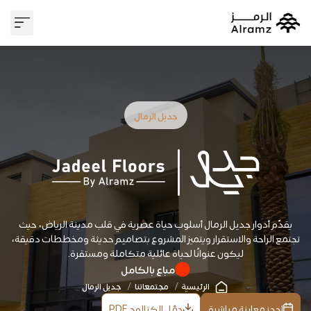
وسيط عقا
علاقات 
جديل الرمال
يقدّم أدوار جديل الرمال أسلوب حياة عصرية في قلب مدينة الرياض، حيث
تجتمع الراحة والاستقرار ويتميز المشروع بتصاميم حديثة ومخططات دقيقة،
ليكون عنوانًا لحياة عائلية متكاملة ومستقرة.
مباع بالكامل
الرئيسية
مجتمعاتنا
جديل الرمال
احجز معاينة مباشرة
حمّل الكتالوج PDF