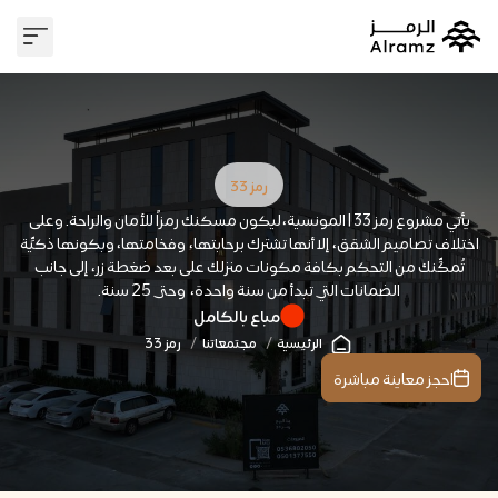
وسيط عقا
علاقات 
رمز 33
يأتي مشروع رمز 33 | المونسية،ليكون مسكنك رمزاً للأمان والراحة. وعلى
اختلاف تصاميم الشقق، إلا أنها تشترك برحابتها، وفخامتها، وبكونها ذكيِّة
تُمكِّنك من التحكم بكافة مكونات منزلك على بعد ضغطة زر، إلى جانب
الضمانات التي تبدأ من سنة واحدة، وحتى 25 سنة.
مباع بالكامل
الرئيسية
مجتمعاتنا
رمز 33
احجز معاينة مباشرة