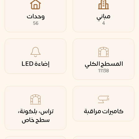
مباني
وحدات
56
4
المسطح الكلي
إضاءة LED
11138
كاميرات مراقبة
تراس، بلكونة،
سطح خاص