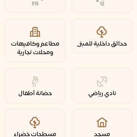
315
12
حدائق داخلية للمبنى
مطاعم وكافيهات
ومحلات تجارية
نادي رياضي
حضانة أطفال
مسجد
مسطحات خضراء