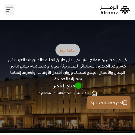
وسيط عقا
علاقات 
شلفا الرمز
في حي حطين وبموقع استراتيجي على طريق الملك خالد بن عبدالعزيز؛ يأتي
مشروعنا المكتبي الاستثنائي ليقدم بيئةً حيوية ومتكاملة، تجمع ما بين
الجمال والأعمال، ليمنح لعملائه وزواره أفضل الأوقات، وأكثرها إلهاماً
بمميزاته العديدة.
متاح للتأجير
الرئيسية
مجتمعاتنا
شلفا الرمز
احجز معاينة مباشرة