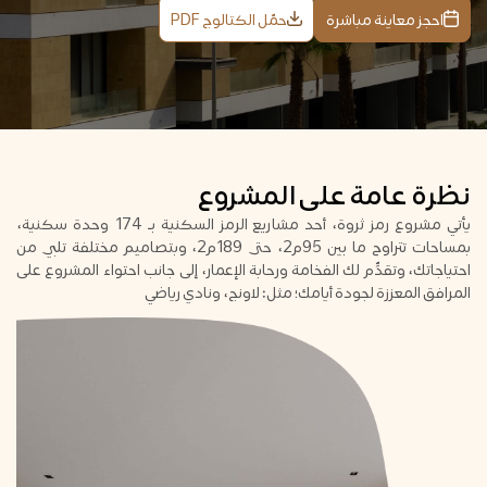
احجز معاينة مباشرة
حمّل الكتالوج PDF
نظرة عامة على المشروع
يأتي مشروع رمز ثروة، أحد مشاريع الرمز السكنية بـ 174 وحدة سكنية،
بمساحات تتراوح ما بين 95م2، حتى 189م2، وبتصاميم مختلفة تلبي من
احتياجاتك، وتقدِّم لك الفخامة ورحابة الإعمار، إلى جانب احتواء المشروع على
المرافق المعززة لجودة أيامك؛ مثل: لاونج، ونادي رياضي