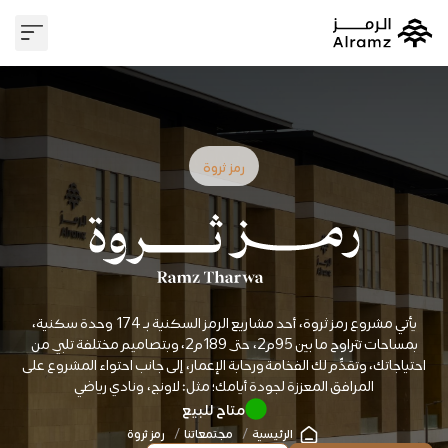
وسيط عقا
علاقات 
رمز ثروة
يأتي مشروع رمز ثروة، أحد مشاريع الرمز السكنية بـ 174 وحدة سكنية،
بمساحات تتراوح ما بين 95م2، حتى 189م2، وبتصاميم مختلفة تلبي من
احتياجاتك، وتقدِّم لك الفخامة ورحابة الإعمار، إلى جانب احتواء المشروع على
المرافق المعززة لجودة أيامك؛ مثل: لاونج، ونادي رياضي
متاح للبيع
الرئيسية
مجتمعاتنا
رمز ثروة